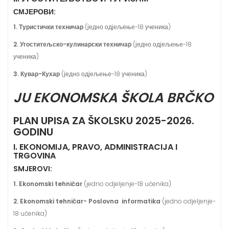
СМЈЕРОВИ:
1. Туристички техничар
(једно одјељење-18 ученика)
2. Угоститељско-кулинарски техничар
(једно одјељење-18
ученика)
3. Кувар-Кухар
(једно одјељење-18 ученика)
JU EKONOMSKA ŠKOLA BRČKO
PLAN UPISA ZA ŠKOLSKU 2025-2026.
GODINU
I. EKONOMIJA, PRAVO, ADMINISTRACIJA I
TRGOVINA
SMJEROVI:
1. Ekonomski tehničar
(jedno odjeljenje-18 učenika)
2. Ekonomski tehničar- Poslovna informatika
(jedno odjeljenje-
18 učenika)