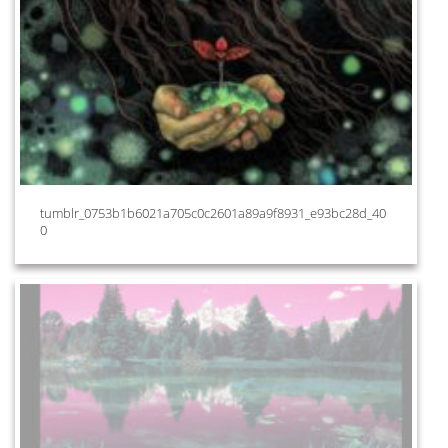
tumblr_0753b1b6021a705c0c2601a89a9f8931_e93bc28d_40
0