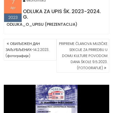
7
ekonomska
Apr
ODLUKA ZA UPIS ŠK. 2023-2024.
G.
2023
ODLUKA_O_UPISU (PREZENTACIJA)
POST
ОБИЉЕЖЕН ДАН
PRIPREME ČLANOVA MUZIČKE
NAVIGATION
ЗАЉУБЉЕНИХ-14.2.2023.
SEKCIJE ZA PRIREDBU U
(фотографије)
DOMU KULTURE POVODOM
DANA ŠKOLE 9.5.2023.
(FOTOGRAFIJE)