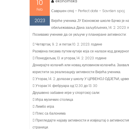
10
ekonomska
Feb
Савршен спој – Perfect date – Savršen spoj
2023
Вијеће ученика ЈУ Економске школе Брчко је на
обиљежавања Дана заљубљених, 14. 2. 2023. г
Позивамо ученике да се укључе у планиране активности:
 Четвртак, 9. 2. и петак 10. 2. 2023. године
Размјена писама путем кутије која се налази код дежурног
 Понедјељак, 13. и уторак, 14. 2. 2023. године
Донирајте колачић или новац куповином колачића. Захвални
користити за реализацију активности Вијећа ученика.
 Уторак, 14. 2. долазак у школу У ЦРВЕНОЈ ОДЈЕЋИ, црв
 Уторак 14. фебруара од 12.30 до 13. 30
Друшвено забавне игре у спортској сали:
 Игра музичких столица
 Лимбо игра
 Плес са балонима
 Прегледајте најаву активности и извјештај о активнос
страници.