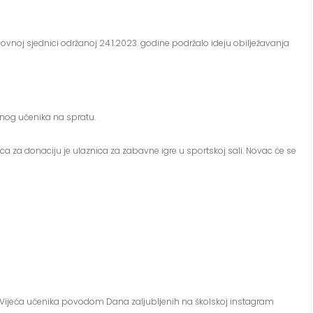
ovnoj sjednici održanoj 24.1.2023. godine podržalo ideju obilјežavanja
nog učenika na spratu.
ca za donaciju je ulaznica za zabavne igre u sportskoj sali. Novac će se
ima Vijeća učenika povodom Dana zalјublјenih na školskoj instagram