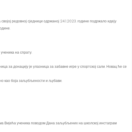
 својој редовној сједници одржаној 24.1.2023. године подржало идеју
одине.
 ученика на спрату.
ца за донацију је улазница за забавне игре у спортској сали. Новац ће се
ено као боја заљубљености и љубави.
тима Вијећа ученика поводом Дана заљубљених на школској инстаграм