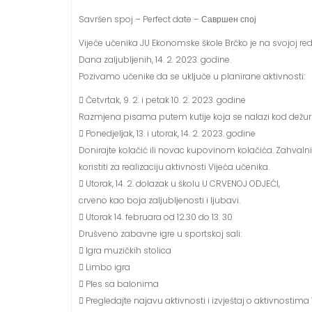
Savršen spoj – Perfect date – Савршен спој
Vijeće učenika JU Ekonomske škole Brčko je na svojoj red
Dana zalјublјenih, 14. 2. 2023. godine.
Pozivamo učenike da se uklјuče u planirane aktivnosti:
 Četvrtak, 9. 2. i petak 10. 2. 2023. godine
Razmjena pisama putem kutije koja se nalazi kod dežur
 Ponedjelјak, 13. i utorak, 14. 2. 2023. godine
Donirajte kolačić ili novac kupovinom kolačića. Zahvalni
koristiti za realizaciju aktivnosti Vijeća učenika.
 Utorak, 14. 2. dolazak u školu U CRVENOJ ODJEĆI,
crveno kao boja zalјublјenosti i lјubavi.
 Utorak 14. februara od 12.30 do 13. 30
Drušveno zabavne igre u sportskoj sali:
 Igra muzičkih stolica
 Limbo igra
 Ples sa balonima
 Pregledajte najavu aktivnosti i izvještaj o aktivnost