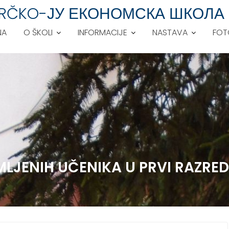
 BRČKO-ЈУ ЕКОНОМСКА ШКОЛА
NA
O ŠKOLI
INFORMACIJE
NASTAVA
FOT
IMLJENIH UČENIKA U PRVI RAZR
)