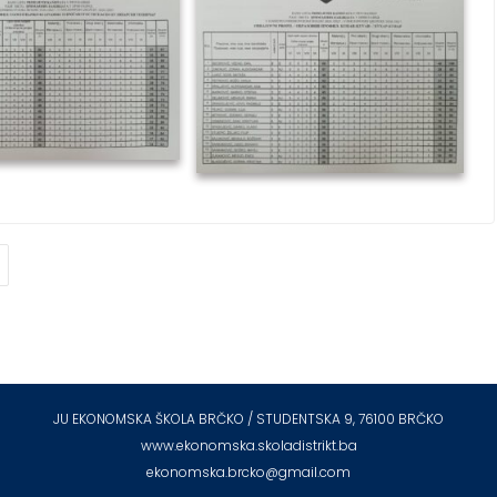
)
JU EKONOMSKA ŠKOLA BRČKO / STUDENTSKA 9, 76100 BRČKO
www.ekonomska.skoladistrikt.ba
ekonomska.brcko@gmail.com