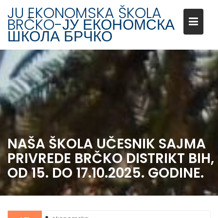
Skip
JU EKONOMSKA ŠKOLA
to
BRČKO-ЈУ ЕКОНОМСКА
content
ШКОЛА БРЧКО
NAŠA ŠKOLA UČESNIK SAJMA
PRIVREDE BRČKO DISTRIKT BIH,
OD 15. DO 17.10.2025. GODINE.