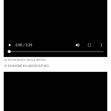
JU EKONOMSKA ŠKOLA BRČKO
ЈУ ЕКОНОМСКА ШКОЛА БРЧКО