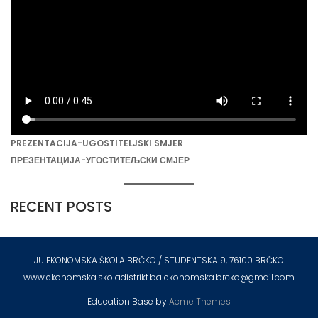
PREZENTACIJA-UGOSTITELJSKI SMJER
ПРЕЗЕНТАЦИЈА-УГОСТИТЕЉСКИ СМЈЕР
RECENT POSTS
JU EKONOMSKA ŠKOLA BRČKO / STUDENTSKA 9, 76100 BRČKO
www.ekonomska.skoladistrikt.ba ekonomska.brcko@gmail.com
Education Base by
Acme Themes