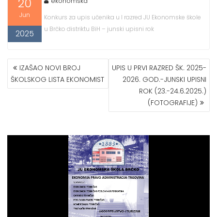
20
ekonomska
Jun
Konkurs za upis učenika u I razred JU Ekonomske škole
u Brčko distriktu BiH – junski upisni rok
2025
POST
IZAŠAO NOVI BROJ
UPIS U PRVI RAZRED ŠK. 2025-
NAVIGATION
ŠKOLSKOG LISTA EKONOMIST
2026. GOD.-JUNSKI UPISNI
ROK (23.-24.6.2025.)
(FOTOGRAFIJE)