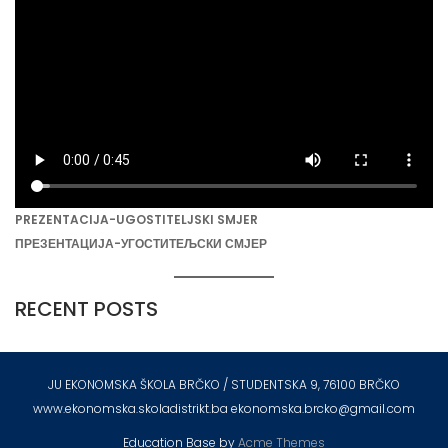
PREZENTACIJA-UGOSTITELJSKI SMJER
ПРЕЗЕНТАЦИЈА-УГОСТИТЕЉСКИ СМЈЕР
RECENT POSTS
JU EKONOMSKA ŠKOLA BRČKO / STUDENTSKA 9, 76100 BRČKO
www.ekonomska.skoladistrikt.ba ekonomska.brcko@gmail.com
Education Base by
Acme Themes